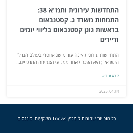
התחדשות עירונית ותמ"א 38:
התמחות משרד ג. קסטנבאום
בראשות גונן קסטנבאום בליווי יזמים
ודיירים
התחדשות עירונית אינה עוד מושג אזוטרי בעולם הנדל"ן
הישראלי; היא הפכה לאחד ממנועי הצמיחה המרכזיים...
קרא עוד »
אוג 04, 2025
כל הזכויות שמורות ל-מגזין Tnews השקעות ופיננסים