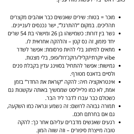
מוכר = בטוח: שירים שאנשים כבר אוהבים מקצרים
תהליכים. במקום “להתרגל”, ישר נכנסים לעניינים.
גשר בין דורות: כשמישהו בן 26 ומישהי בת 54 שרים
יחד פזמון, זה נס קטן – והלהקה אחראית לו.
מתאים למיתוג בלי להיות פרסומת: אפשר לשדר
vibe יוקרתי/קליל/רוקנ’רול/פופ, בלי מצגות.
גמישות: אפשר להתחיל בסווינג עדין בקבלת פנים
ולסיים בדאנס מטורף.
אינטראקציה חיה: להקה “קוראת את החדר” בזמן
אמת, לא כמו פלייליסט שממשיך באותה עקשנות גם
כשכולם כבר עברו לדבר ליד הבר.
תמורה גבוהה לרושם: זה נשמע ונראה כמו השקעה,
גם אם בחרתם חכם.
רגעים שאנשים מדברים עליהם אחר כך: להקה
טובה מייצרת סיפורים – וזה שווה המון.