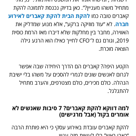
מתחיל משהו מעניין?”. כאן בדיוק נכנסת לתמונה להקת
קאברים טובה כמו
להקת הבית להקת קאברים לאירוע
חברה
. לא “עוד מוזיקה ברקע”, אלא מנוע שמדליק את
האווירה, מחבר בין מחלקות שלא דיברו מאז הרמת כוסית
2019, וגורם גם ל־CFO לחייך כאילו הוא הרגע גילה
הוצאה מוכרת.
הקטע היפה? קאברים הם הדרך היחידה שבה אפשר
לגרום לאנשים שונים לגמרי להסכים על משהו בלי ישיבת
הנהלה. כולם מכירים, כולם מצטרפים, והערב מתחיל
להתגלגל.
למה דווקא להקת קאברים? 7 סיבות שאנשים לא
אומרים בקול (אבל מרגישים)
להקת קאברים עובדת באירוע עסקי כי היא פותרת הרבה
“כאבי ראש” בלי לעשות מזה עניין.