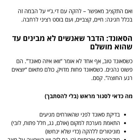
ואם התקציב מאפשר – להקה עם די.ג’יי על הבמה זה
בכלל חגיגה: חיים, קצביים, ועם בוסט רציני לרחבה.
הסאונד: הדבר שאנשים לא מבינים עד
שהוא מושלם
כשסאונד טוב, אף אחד לא אומר “וואו איזה סאונד”. הם
פשוט נהנים. כשסאונד פחות מדויק, כולם פתאום “יוצאים
רגע החוצה”. קסם.
מה כדאי לסגור מראש (בלי להסתבך)
בדיקת סאונד לפני שהאורחים מגיעים
התאמת מערכת למקום (אולם, גג, חלל פתוח, לובי)
מוניטורים ללהקה (כדי שלא ינחשו)
מיקרופונים איכותיים (כן, גם לזה יש השפעה על מצב