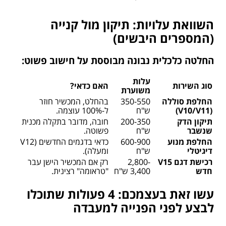
השוואת עלויות: תיקון מול קנייה
(המספרים היבשים)
החלטה כלכלית נבונה מבוססת על חישוב פשוט:
עלות
סוג השירות
האם כדאי?
משוערת
החלפת סוללה
350-550
בהחלט, המכשיר חוזר
(V10/V11)
ש"ח
ל-100% עוצמה.
תיקון הדק
200-350
חובה, מדובר בתקלה מכנית
שנשבר
ש"ח
פשוטה.
החלפת מנוע
600-900
כדאי בדגמים החדשים (V12
דיגיטלי
ש"ח
ומעלה).
רכישת דגם V15
2,800-
רק אם המכשיר הישן עבר
חדש
3,400 ש"ח
"טראומה" רצינית.
עשו זאת בעצמכם: 4 פעולות שתוכלו
לבצע לפני הפנייה למעבדה