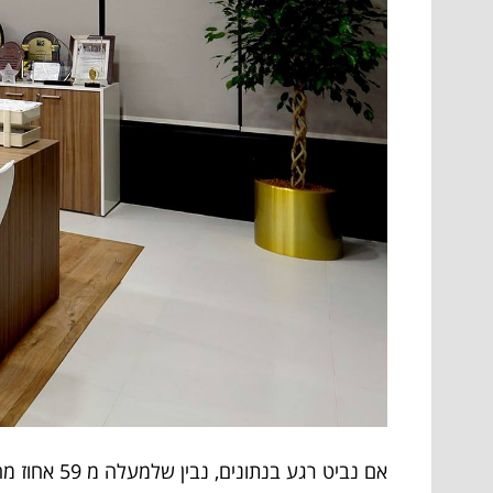
אם נביט ר