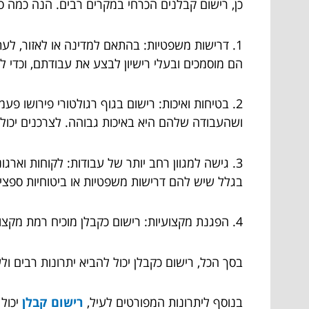
כן, רישום קבלנים הכרחי במקרים רבים. הנה כמה סי
1. דרישות משפטיות: בהתאם למדינה או לאזור, לע
הם מוסמכים ובעלי רישיון לבצע את עבודתם, וכדי ל
2. בטיחות ואיכות: רישום בגוף רגולטורי פירושו פ
ושהעבודה שלהם היא באיכות גבוהה. לצרכנים יכולים
3. גישה למגוון רחב יותר של עבודות: לקוחות ואר
בגלל שיש להם דרישות משפטיות או ביטוחיות ספציפיו
4. הפגנת מקצועיות: רישום כקבלן מוכיח רמת מקצועיות ומחויבות לעבודה איכותית. זה יכול להיות אטרקטיבי עבור לקוחות שמחפשים קבלנים אמינים ואמינים.
בסך הכל, רישום כקבלן יכול להביא יתרונות רבים ו
בנוסף ליתרונות המפורטים לעיל,
רישום קבלן
יכול 