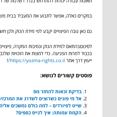
תאונות עבודה יכולות להתרחש בגלל רשלנות של המעס
במקרים כאלה, אפשר לתבוע את המעביד בבית משפט 
גם כאן גובה הפיצויים יקבע לפי מידת הנזק ולכן 
לסיכוםבהתאם למידת הנזק ונסיבות המקרה, פיצויים
בכבוד למרות הפגיעה. כדי למצות את הזכויות שלכם
ייעוץ דרך אתר
https://yozma-rights.co.il/
!
פוסטים קשורים לנושא:
בדיקת זכאות להחזר מס
אל מי פונים כשרוצים לשדרג את המרכזי
שייט לפיורדים – למה כולם נמשכים אליה
הקמת עמותה: איך לגייס כספים?