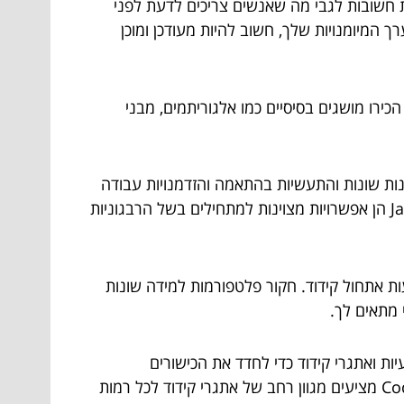
ת חשובות לגבי מה שאנשים צריכים לדעת לפני
ך המיומנויות שלך, חשוב להיות מעודכן ומוכן
ירו מושגים בסיסיים כמו אלגוריתמים, מבני
נות שונות והתעשיות בהתאמה והזדמנויות עבודה
כדי לקבוע איזו שפה מתאימה לתחומי העניין ולמטרות הקריירה שלך. שפות פופולריות כמו Python, Java ו-JavaScript הן אפשרויות מצוינות למתחילים בשל הרבגוניות
ות אתחול קידוד. חקור פלטפורמות למידה שונות
 מתאים לך.
יות ואתגרי קידוד כדי לחדד את הכישורים
האנליטיים שלך ולשפר את יכולתך להתמודד עם בעיות מורכבות. אתרים כמו LeetCode, HackerRank ו- CodeSignal מציעים מגוון רחב של אתגרי קידוד לכל רמות