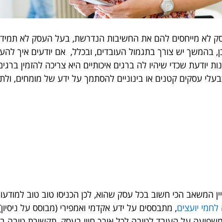
לא מייחסים להם את החשיבות הנדרשת, בעל העסק לא תמיד חש
כן, בהמשך יש צורך בתגמול העובדים, ובכלל, אם יודעים איך להעצ
ות יודעת שכדי שיהיו לה ברגים איכותיים היא צריכה להזמין בר
 כבעלי עסקים קטנים או בינוניים להסתמך על ידע של מומחים, ו
עדיין המשאב הכי חשוב בכל עסק שהוא, לכן הכניסו טוב טוב למו
לחמי יועצים
, מתבססים על ידע אקדמי ואמפירי (מבוסס על ניסיו
שפיעה על העובד לטובה לכל אורך חייו בעסק, תקשורת טובה בתוך 