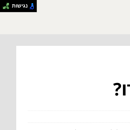
נגישות
ו?