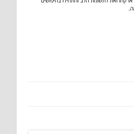
אז קחו זאת לתשומת הלב והתחילו בחיפושים
ה.