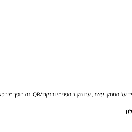
מו, עם הקוד הפנימי וברקוד/QR. זה הופך “לחפש דוח” ל”לסרוק ולהגיע אליו”.