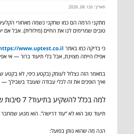
תאריך: פבר 06, 2026
מתקני הרמה הם כמו שחקני נשמה מאחורי הקלעים: ע
טובים שמרימים לנו את החיים (מילולית). אבל אם י
כי בדיקה כמו באתר
https://www.uptest.co.il
אפילו הייתה מצוינת, אבל בלי תיעוד ברור — אי אפש
במאמר הזה נצלול לעומק (בקטע כיפי, לא בקטע של 
ואיך הופכים את זה לכלי עבודה שעובד בשבילך — 
למה בכלל להשקיע בתיעוד? 7 סיבות שמרגישות כמו “ברור”, עד שמגיע יום חמישי ב-16:58
תיעוד טוב הוא לא “עוד דרישה”. הוא מנוע שמחבר בי
הנה מה שהוא נותן בפועל: