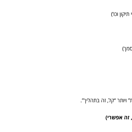
יקון וכו’)
סמך)
ויותר “קל, זה בתהליך”.