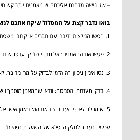
– איזו גישה מדברת אליכם? יש מאמנים יותר קשוחי
בואו נדבר קצת על המסלול שיקח אתכם למא
1. חפשו המלצות: דיברו עם חברים או קרובי משפחה, קראו ביקורות באינטרנט.
2. פגשו את המאמנים: אל תתביישו! קבעו פגישות, שאלו שאלות – תראו מי מדבר בשפה שאתם מתחברים אליה.
3. נסו אימון ניסיון: זה הזמן לבדוק על מה מדובר. לאחר האימון, תרגישו אם יש כימיה.
4. בדקו תעודות והסמכות: וודאו שהמאמן מוסמך ויש לו את הידע הנדרש.
5. שימו לב לאופי העבודה: האם הוא מאמן אישי אליו תתחברו, או ספק שירותים?
עכשיו, נעבור לחלק הנפלא של השאלות נפוצות!