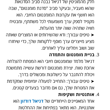
חלק מהמוניטין של דניאל נבנה סביב הסדנאות
שהוא מעביר, ובעיקר סביב "סדנת מומנטום", שבה
הוא חושף את עקרונות המומנטום החיובי. הוא
מקפיד לספק ערך משמעותי לכל משתתף, ומבטיח
חוויה שתהיה שווה יותר מהעלות.
➤ טיפים עבורך: ודא שהשירותים או המוצרים שאתה
מציע מייצרים ערך מוסף ללקוחות שלך, כדי שיחזרו
שוב ושוב וימליצו עליך לאחרים.
בניית מומנטום והתמדה
דניאל מלמד שמומנטום חיובי הוא המפתח להצלחה
ארוכת טווח. יצירת מומנטום דורשת עשייה מתמשכת
ויכולת להתגבר על כישלונות ומכשולים בדרך.
➤ טיפים עבורך: התחייב לפעולה יומיומית שמקדמת
את המטרות שלך, גם אם מדובר בצעדים קטנים.
אותנטיות ושקיפות
אחד המאפיינים הייחודיים של
דניאל דודזון
הוא
אותנטיות. הוא מתאר בפתיחות את ההחלטות