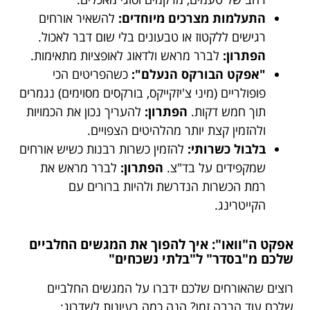
התעלמות מצרכים מיוחדים:
להשאיר אורחים
רגישים ללקטוז או טבעונים בלי שום דבר לאכול.
הפתרון:
לברר מראש ולדאוג לאופציות מתאימות.
"אפקט הבורקס הנעלם":
כשהפריטים הכי
פופולריים (מיני צ'יזקייקס, בורקסים מסוימים) נגמרים
תוך חמש דקות.
הפתרון:
להעריך נכון את הכמויות
ולהזמין קצת יותר מהלהיטים הצפויים.
בלבול כשרותי:
להזמין כשרות רבנות כשיש אורחים
שמקפידים על בד"צ.
הפתרון:
לברר מראש את
רמת הכשרות הנדרשת ולהיות ברורים עם
הקייטרינג.
אפקט ה"וואו": איך להפוך את המגשים החלביים
שלכם מ"בסדר" ל"בלתי נשכחים"
רוצים שהאורחים שלכם ידברו על המגשים החלביים
שלכם עוד הרבה זמן? הנה כמה רעיונות לשדרוג: