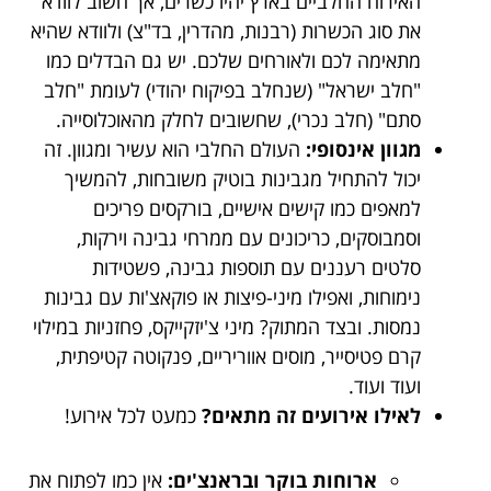
האירוח החלביים בארץ יהיו כשרים, אך חשוב לוודא
את סוג הכשרות (רבנות, מהדרין, בד"צ) ולוודא שהיא
מתאימה לכם ולאורחים שלכם. יש גם הבדלים כמו
"חלב ישראל" (שנחלב בפיקוח יהודי) לעומת "חלב
סתם" (חלב נכרי), שחשובים לחלק מהאוכלוסייה.
מגוון אינסופי:
העולם החלבי הוא עשיר ומגוון. זה
יכול להתחיל מגבינות בוטיק משובחות, להמשיך
למאפים כמו קישים אישיים, בורקסים פריכים
וסמבוסקים, כריכונים עם ממרחי גבינה וירקות,
סלטים רעננים עם תוספות גבינה, פשטידות
נימוחות, ואפילו מיני-פיצות או פוקאצ'ות עם גבינות
נמסות. ובצד המתוק? מיני צ'יזקייקס, פחזניות במילוי
קרם פטיסייר, מוסים אווריריים, פנקוטה קטיפתית,
ועוד ועוד.
לאילו אירועים זה מתאים?
כמעט לכל אירוע!
ארוחות בוקר ובראנצ'ים:
אין כמו לפתוח את