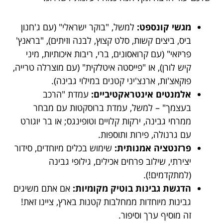
מגשי קונספט:
למשל, "בוקר ישראלי" (עם ג'חנון
ביס, ביצים קשות, סלט קצוץ, לבנה וזיתים), "בראנץ'
פריזאי" (עם קרואסונים, ברי, ריבות איכותיות, מיני
קיש לורן), או "פייסטה איטלקית" (עם מוצרלה טרייה,
פוקאצ'ות, ארנצ'יני קטנים במילוי גבינה).
אלמנטים אינטראקטיביים:
עמדת "הרכב
בעצמך" – למשל, עמדת ברוסקטות עם מבחר
ממרחי גבינה, ירקות קלויים וטופינגס; או בר יוגורט
עם גרנולה, פירות ותוספות.
פרזנטציה אמנותית:
שימוש בכלים מיוחדים, סידור
יצירתי, שילוב פרחים אכילים, גילופי גבינה
(למתקדמים!).
הדגשת גבינות בוטיק מקומיות:
אם אתם משיגים
גבינות מיוחדות ממחלבות קטנות בארץ, ציינו זאת!
זה מוסיף ערך וסיפור.