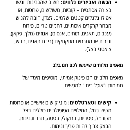
הגשה ואביזרים נלווים:
חשוב שהגבינות יוגשו
בצורה אסתטית – קוביות, משולשים, פרוסות, או
אפילו גלגלים קטנים שלמים. לצדן, חובה להגיש
מבחר קרקרים איכותיים, לחמים טריים, פירות
(ענבים, תאנים, תותים, אגסים), אגוזים (מלך, פקאן),
וריבות או ממרחים מתקתקים (ריבת תאנים, דבש,
צ'אטני בצל).
מאפים מלוחים שיעשו לכם חם בלב
מאפים חלביים הם פינוק אמיתי, ומוסיפים מימד של
חמימות ו"אוכל ביתי" למגשים.
קישים וטארטלטים:
מיני קישים אישיים או פרוסות
מקיש גדול. המילויים הפופולריים כוללים בצל
מקורמל, פטריות, ברוקולי, בטטה, תרד וגבינות.
הבצק צריך להיות פריך ונימוח.