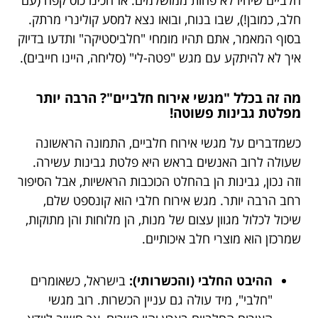
חלביים שיהיו לא פחות ממושלמים. אז הכינו כוס קפה (עם
חלב, כמובן!), שבו בנוח, ובואו נצא למסע קולינרי מרתק.
בסוף המאמר, אתם תהיו מומחי "חלביסטיקה" ותדעו בדיוק
איך לא להיתקע עם מגש "פטה-לי" (סליחה, היינו חייבים).
מה זה בכלל "מגשי אירוח חלביים"? הרבה יותר
מפלטת גבינות פשוטה!
כשמדברים על מגשי אירוח חלביים, התמונה הראשונה
שעולה לרוב האנשים בראש היא פלטת גבינות עשירה.
וזה נכון, גבינות הן בהחלט הכוכבות הראשיות, אבל הסיפור
רחב הרבה יותר. מגש אירוח חלבי הוא קונספט שלם,
שיכול לכלול מגוון עצום של מנות, הן מלוחות והן מתוקות,
שמרכזן הוא מוצרי חלב איכותיים.
ההיבט החלבי (והכשרותי):
בישראל, כשאומרים
"חלבי", מיד עולה גם עניין הכשרות. רוב מגשי