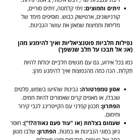
זיתים וחמוצים:
זיתי קלמטה, זיתים סוריים,
קורנישונים, ארטישוק כבוש. מוסיפים מימד של
מליחות וחמיצות שמאזן את עושר הגבינות.
נפילות חלביות פוטנציאליות ואיך להימנע מהן
(או: אל תבכו על חלב שנשפך)
כמו בכל אירוע, גם עם מגשים חלביים יכולות להיות
תקלות. הנה כמה מהנפוצות ואיך להימנע מהן:
אסון טמפרטורה:
גבינות שהזיעו בשמש, סלטים
שנבלו, או מאפים קרים שאמורים להיות חמים.
הפתרון:
תכנון קפדני עם הקייטרינג לגבי קירור
וחימום.
שעמום בצלחת (או "עוד פעם גאודה?!"):
חוסר
גיוון בסוגי הגבינות או במנות.
הפתרון:
שלבו מגוון
רחב של טעמים, מרקמים וסוגי מאכלים.