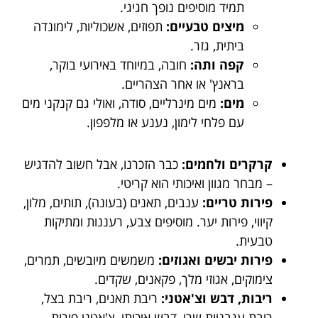
תמיד מוסיפים נופך חגיגי.
מיצים טבעיים:
תפוזים, אשכוליות, לימונדה
ביתית, גזר.
קפה ותה:
חובה, במיוחד באירועי בוקר,
בראנץ' או אחר הצהריים.
מים:
מים מינרליים, סודה, ואולי גם קנקני מים
עם פלחי לימון, נענע או מלפפון.
קרקרים ולחמים:
כבר הזכרנו, אבל חשוב להדגיש
– מבחר מגוון ואיכותי הוא קריטי.
פירות טריים:
ענבים, תאנים (בעונה), תותים, מלון,
קיווי, פירות יער. מוסיפים צבע, רעננות ומתיקות
טבעית.
פירות יבשים ואגוזים:
משמשים מיובשים, תמרים,
צימוקים, אגוזי מלך, פקאנים, שקדים.
ריבות, דבש וצ'אטני:
ריבת תאנים, ריבת בצל,
ריבת עגבניות שרי, דבש איכותי, צ'אטני פירות.