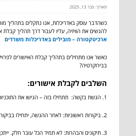
תאריך: פבר 13, 2025
כשהדבר עוסק באדריכלות, אנו נתקלים בתהליך מורכ
להגשים את הוויזיה, עליו לעבור דרך תהליך קבלת אי
ארכיטקטורה – מובילים באדריכלות משרדים
כאשר אנו מתחילים בתהליך קבלת האישורים לפרויק
בבירוקרטיה?
השלבים לקבלת אישורים:
1. הגשת בקשה: תתחילו בזה – הגישו את התוכניות שלכם לגורמי האישור. בדרך כלל זה כולל את המועצה המקומית ואולי גם משרד הבריאות.
2. ביקורות ראשוניות: לאחר ההגשה, יתחילו בביקורות. הם יבדקו האם התוכנית עומדת בתקנות. לפעמים עורך דין אדריכלי יכול להיות לעזר.
3. תיקונים והבהרות: לא תמיד הכל עובר חלק. ייתכן שיתבקשו שינויים בתוכניות. כאן תצטרכו לעמוד באתגרים ולשוב עם תיקונים.