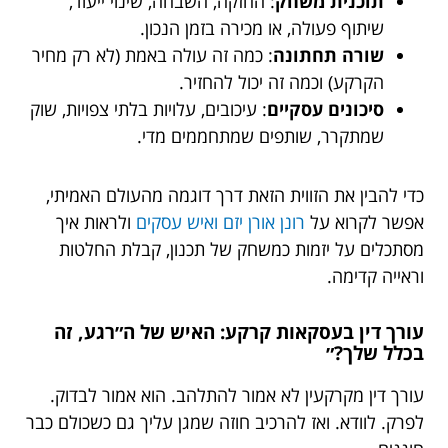
תוכנית משחק
: החזקה, השבחה, שינוי ייעוד,
שיתוף פעולה, או מכירה בזמן הנכון.
שורה תחתונה
: כמה זה עולה באמת (לא רק מחיר
הקרקע) וכמה זה יכול להחזיר.
סיכונים עסקיים
: עיכובים, עלויות בלתי צפויות, שוק
שמתקרר, שותפים שמתחממים מדי.
כדי להבין את הזווית הזאת דרך דוגמה מהעולם האמיתי,
אפשר לקרוא על
רונן אורן יזם ואיש עסקים
ולראות איך
מסתכלים על יזמות כמשחק של תכנון, קבלת החלטות
וראייה קדימה.
עורך דין בעסקאות קרקע: האיש של ה״רגע, זה
בכלל שלך?״
עורך דין מקרקעין לא אמור להתלהב. הוא אמור לבדוק.
לפרק. לוודא. ואז להרכיב חוזה שמגן עליך גם כשכולם כבר