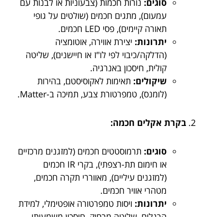
סוגים:
נורות חכמות (צבעוניות או לבנות עם
עמעום), מתגים חכמים (שולטים על גופי
תאורה קיימים), פסי LED חכמים.
יתרונות:
יצירת אווירה, אוטומציה
(הדלקה/כיבוי לפי לו"ז או חיישנים), שליטה
קולית, חיסכון באנרגיה.
שיקולים:
תאימות לאקוסיסטם, בהירות
(לומנס), טמפרטורת צבע, תמיכה ב-Matter.
בקרת אקלים חכמה:
סוגים:
תרמוסטטים חכמים (למזגנים מרכזיים
או חימום תת-רצפתי), בקרי IR חכמים
(למזגנים עיליים), מאווררי תקרה חכמים,
מטהרי אוויר חכמים.
יתרונות:
ויסות טמפרטורה אופטימלי, למידת
הרגלים, שליטה מרחוק, חיסכון משמעותי