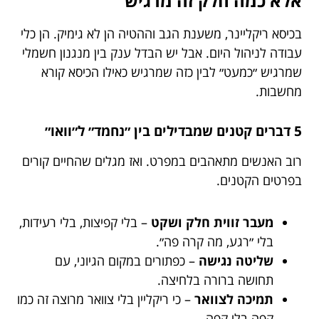
אלא כמה חלק זה מרגיש
בכיסא ריקליינר, משענת הגב וההטיה הן לא גימיק. הן כלי
עבודה לניהול היום. אבל יש הבדל ענק בין מנגנון חשמלי
שמרגיש ״כמעט״ לבין כזה שמרגיש כאילו הכיסא קורא
מחשבות.
5 דברים קטנים שמבדילים בין ״נחמד״ ל״וואו״
רוב האנשים מתאהבים במפרט. ואז מגלים שהחיים קורים
בפרטים הקטנים.
מעבר זווית חלק ושקט
– בלי קפיצות, בלי רעידות,
בלי ״רגע, מה קרה פה״.
שליטה נגישה
– כפתורים במקום הגיוני, עם
תחושה ברורה בלחיצה.
תמיכה לצוואר
– כי ריקליין בלי צוואר מרוצה זה כמו
קפה בלי קפה.